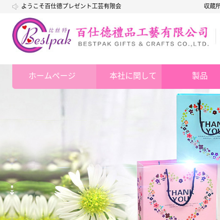
ようこそ百仕德プレゼント工芸有限会
収蔵
社
ホームページ
本社に関して
製品