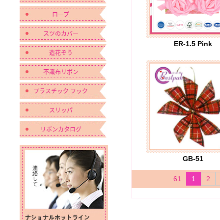
ロープ
スツのカバー
ER-1.5 Pink
造花ぞう
不識布リボン
プラスチック フック
スリッパ
リボンカタログ
GB-51
61
1
2