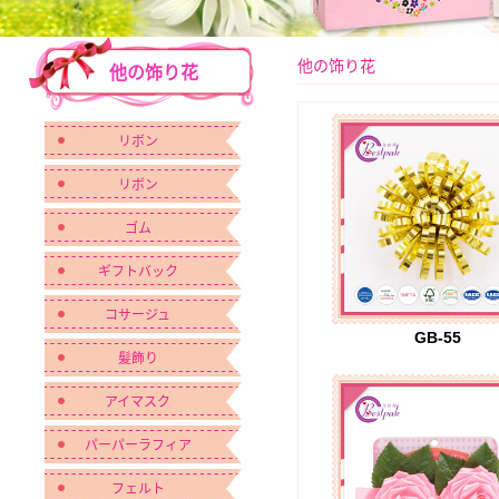
他の饰り花
他の饰り花
リボン
リボン
ゴム
ギフトバック
コサージュ
GB-55
髪飾り
アイマスク
パーパーラフィア
フェルト