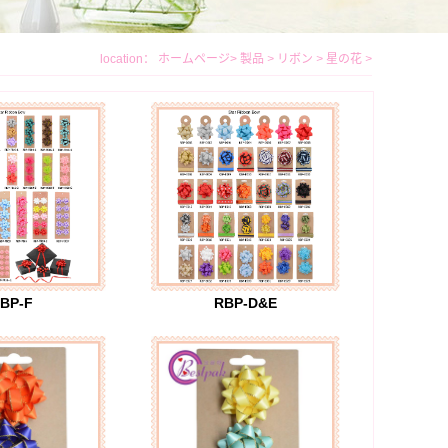
location：
ホームページ
>
製品
>
リボン
>
星の花
>
BP-F
RBP-D&E