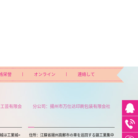
格栄誉
オンライン
連絡して
ト工芸有限会
分公司：揚州市万仕达印刷包装有限会社
城は工業城<
住所：江蘇省揚州高郵市の車を巡回する鎮工業集中