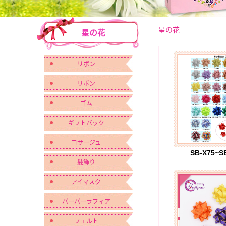
星の花
星の花
リボン
リボン
ゴム
ギフトバック
コサージュ
SB-X75~S
髪飾り
アイマスク
パーパーラフィア
フェルト