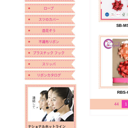
ロープ
スツのカバー
SB-M
造花ぞう
不識布リボン
プラスチック フック
スリッパ
リボンカタログ
RBS-
44
1