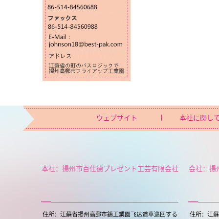
ウェブサイト
本社に関し
本社：揚州市百仕德プレゼント工芸有限会社
会社：揚
住所：江蘇省揚州高郵市鎮工業園飞达道車巡回する
住所：江蘇