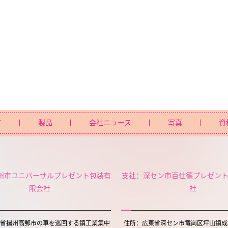
て
製品
会社ニュース
写真
資
州市ユニバーサルプレゼント包装有
支社：深セン市百仕德プレゼン
限会社
社
省揚州高郵市の車を巡回する鎮工業集中
住所：広東省深セン市竜崗区坪山鎮成