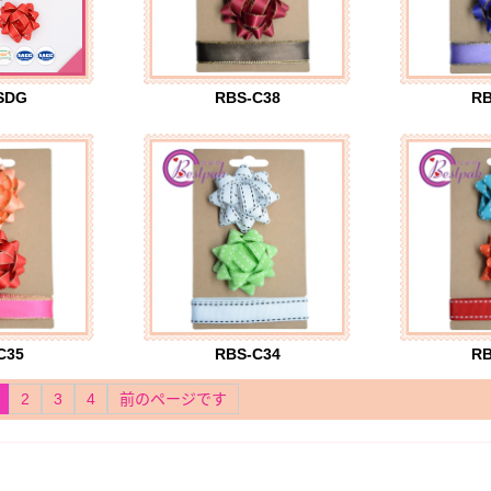
SDG
RBS-C38
RB
C35
RBS-C34
RB
2
3
4
前のページです