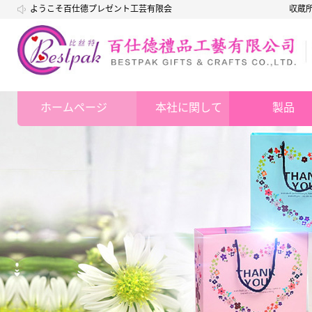
ようこそ百仕德プレゼント工芸有限会
収蔵
社
ホームページ
本社に関して
製品