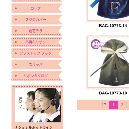
ロープ
スツのカバー
BAG-10773-14
造花ぞう
不識布リボン
プラスチック フック
スリッパ
リボンカタログ
BAG-10773-10
17
1
2