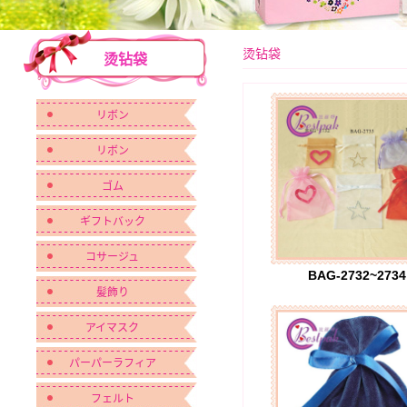
烫钻袋
烫钻袋
リボン
リボン
ゴム
ギフトバック
コサージュ
BAG-2732~2734
髪飾り
アイマスク
パーパーラフィア
フェルト