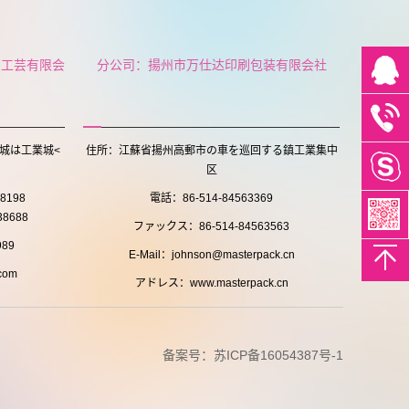
ト工芸有限会
分公司：揚州市万仕达印刷包装有限会社
城は工業城<
住所：江蘇省揚州高郵市の車を巡回する鎮工業集中
区
38198
電話：86-514-84563369
8688
ファックス：86-514-84563563
89
E-Mail：johnson@masterpack.cn
com
アドレス：www.masterpack.cn
备案号：
苏ICP备16054387号-1