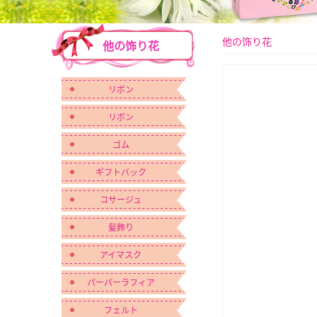
他の饰り花
他の饰り花
リボン
リボン
ゴム
ギフトバック
コサージュ
髪飾り
アイマスク
パーパーラフィア
フェルト