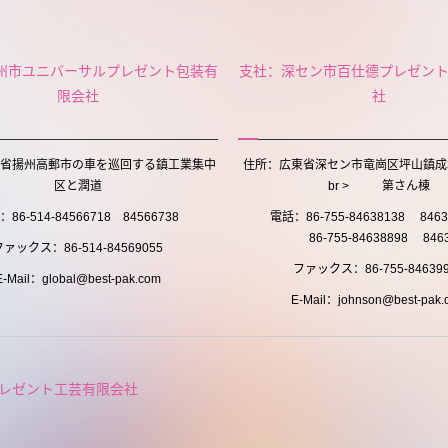
州市ユニバーサルプレゼント包装有
支社：深セン市百仕德プレゼン
限会社
社
省揚州高郵市の車を巡回する鎮工業集中
住所：広東省深セン市竜崗区坪山鎮成
区と潤道
br > 第さん棟
86-514-84566718 84566738
電話：86-755-84638138 846
86-755-84638898 8463
ファックス：86-514-84569055
ファックス：86-755-846399
E-Mail：global@best-pak.com
E-Mail：johnson@best-pak.
レゼント工芸有限会社