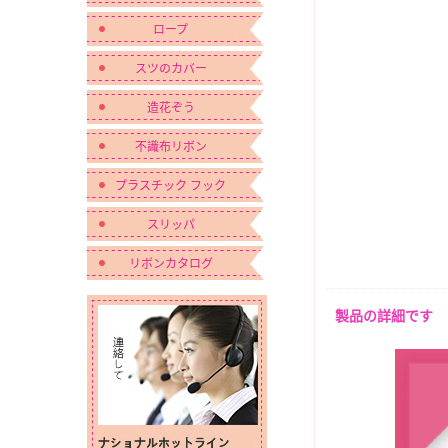
ロープ
スツのカバー
造花ぞう
不識布リボン
プラスチック フック
スリッパ
リボンカタログ
製品の詳細です