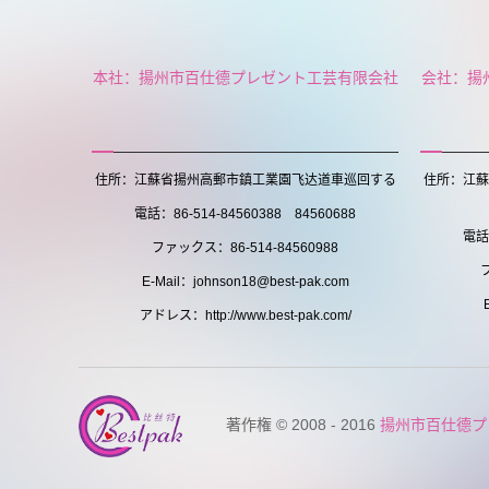
本社：揚州市百仕德プレゼント工芸有限会社
会社：揚
住所：江蘇省揚州高郵市鎮工業園飞达道車巡回する
住所：江蘇
電話：86-514-84560388 84560688
電話：
ファックス：86-514-84560988
E-Mail：johnson18@best-pak.com
アドレス：http://www.best-pak.com/
著作権 © 2008 - 2016
揚州市百仕德プ