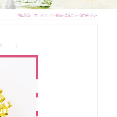
現在位置：
ホームページ
>
製品
>
造花ぞう
>
他の饰り花
>
す：
0