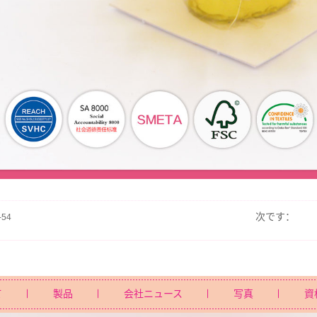
次です：
-54
て
製品
会社ニュース
写真
資