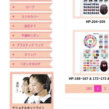
ロープ
スツのカバー
HP-204~205
造花ぞう
不識布リボン
プラスチック フック
スリッパ
リボンカタログ
183
1
2