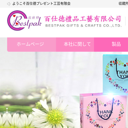
ようこそ百仕德プレゼント工芸有限会
収蔵
社
ホームページ
本社に関して
製品