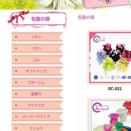
包装の袋
包装の袋
リボン
リボン
ゴム
ギフトバック
コサージュ
SC-021
髪飾り
アイマスク
パーパーラフィア
フェルト