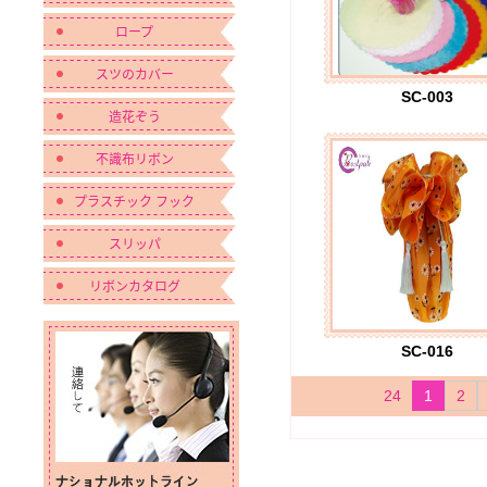
ロープ
スツのカバー
SC-003
造花ぞう
不識布リボン
プラスチック フック
スリッパ
リボンカタログ
SC-016
24
1
2