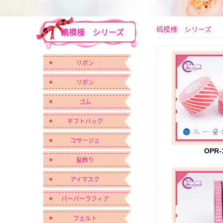
缟模様 シリーズ
缟模様 シリーズ
リボン
リボン
ゴム
ギフトバック
コサージュ
OPR-
髪飾り
アイマスク
パーパーラフィア
フェルト