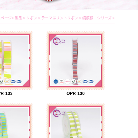
ムページ
>
製品
>
リボン
>
テーマぶリントリボン
>
缟模様 シリーズ
>
R-133
OPR-130