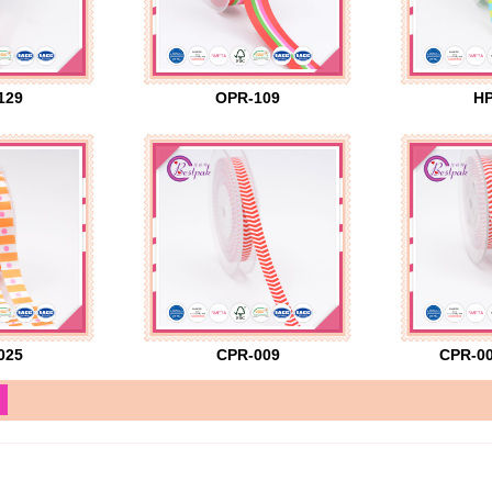
129
OPR-109
HP
025
CPR-009
CPR-00