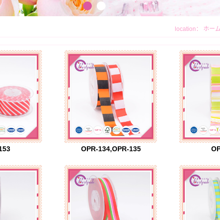
location：
ホー
153
OPR-134,OPR-135
OP