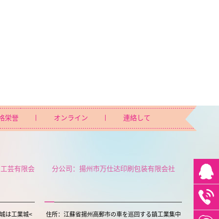
格栄誉
オンライン
連絡して
ト工芸有限会
分公司：揚州市万仕达印刷包装有限会社
城は工業城<
住所：江蘇省揚州高郵市の車を巡回する鎮工業集中