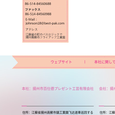
ウェブサイト
本社に関し
本社：揚州市百仕德プレゼント工芸有限会社
会社：揚
住所：江蘇省揚州高郵市鎮工業園飞达道車巡回する
住所：江蘇