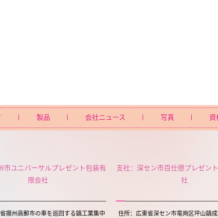
て
製品
会社ニュース
写真
資
州市ユニバーサルプレゼント包装有
支社：深セン市百仕德プレゼン
限会社
社
省揚州高郵市の車を巡回する鎮工業集中
住所：広東省深セン市竜崗区坪山鎮成