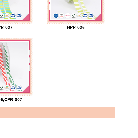
R-027
HPR-026
6,CPR-007