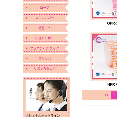
ロープ
スツのカバー
OPR-
造花ぞう
不識布リボン
プラスチック フック
スリッパ
リボンカタログ
HPR-
11
1