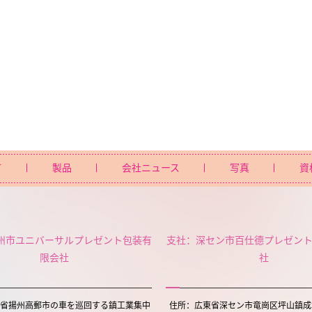
て
製品
会社ニュース
写真
資
州市ユニバーサルプレゼント包装有
支社：深セン市百仕德プレゼン
限会社
社
省揚州高郵市の車を巡回する鎮工業集中
住所：広東省深セン市竜崗区坪山鎮成