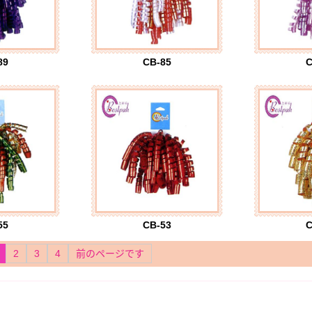
89
CB-85
C
55
CB-53
C
2
3
4
前のページです