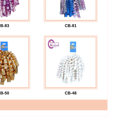
B-83
CB-81
B-50
CB-48