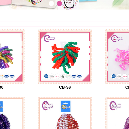
90
CB-96
C