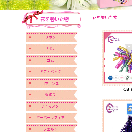
花を巻いた物
花を巻いた物
リボン
リボン
ゴム
ギフトバック
コサージュ
CB-
髪飾り
アイマスク
パーパーラフィア
フェルト