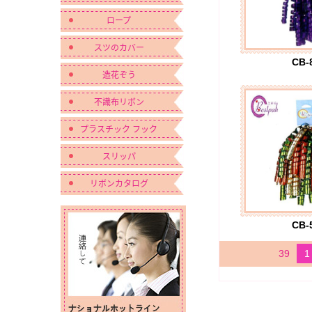
ロープ
スツのカバー
CB-
造花ぞう
不識布リボン
プラスチック フック
スリッパ
リボンカタログ
CB-
39
1