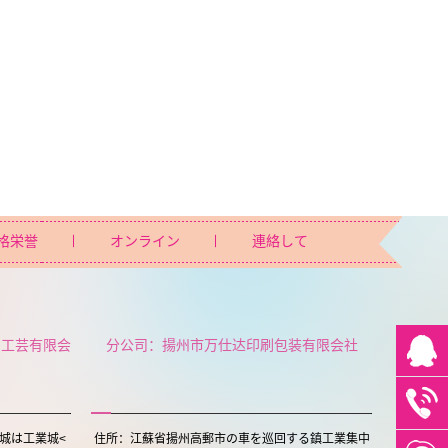
格栄誉
オンライン
連絡して
ト工芸有限会
分公司：揚州市万仕达印刷包装有限会社
城は工業城<
住所：江蘇省揚州高郵市の車を巡回する鎮工業集中