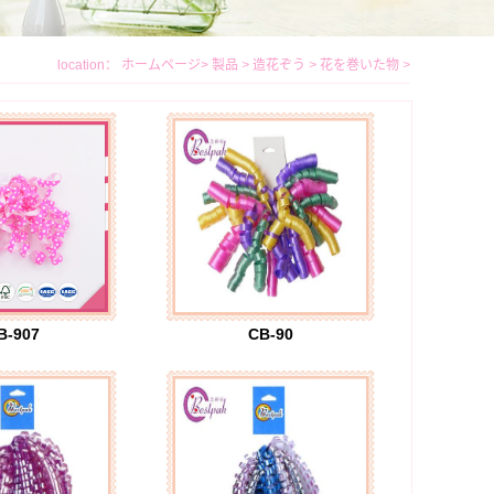
location：
ホームページ
>
製品
>
造花ぞう
>
花を巻いた物
>
B-907
CB-90