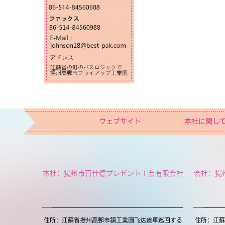
ウェブサイト
本社に関し
本社：揚州市百仕德プレゼント工芸有限会社
会社：揚
住所：江蘇省揚州高郵市鎮工業園飞达道車巡回する
住所：江蘇