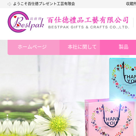
ようこそ百仕德プレゼント工芸有限会
収蔵
社
ホームページ
本社に関して
製品