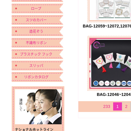
ロープ
スツのカバー
造花ぞう
不識布リボン
プラスチック フック
スリッパ
リボンカタログ
BAG-12046~1204
233
1
2