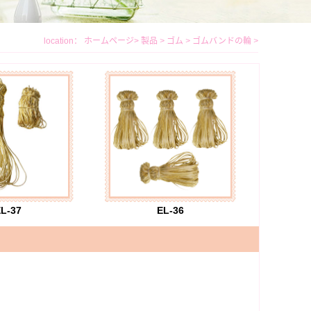
location：
ホームページ
>
製品
>
ゴム
>
ゴムバンドの輪
>
L-37
EL-36