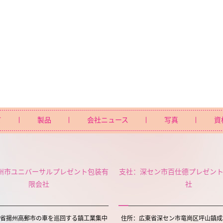
て
製品
会社ニュース
写真
資
州市ユニバーサルプレゼント包装有
支社：深セン市百仕德プレゼン
限会社
社
省揚州高郵市の車を巡回する鎮工業集中
住所：広東省深セン市竜崗区坪山鎮成