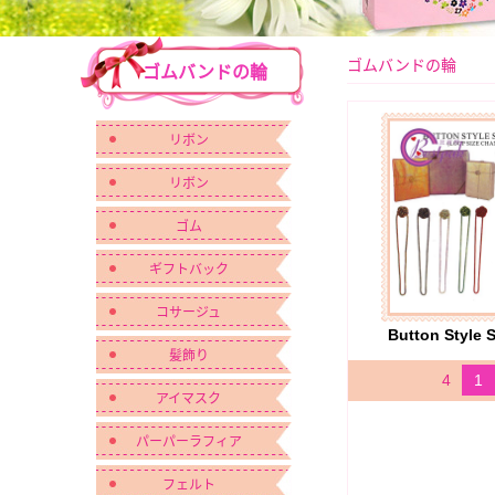
ゴムバンドの輪
ゴムバンドの輪
リボン
リボン
ゴム
ギフトバック
コサージュ
Button Style 
髪飾り
4
1
アイマスク
パーパーラフィア
フェルト