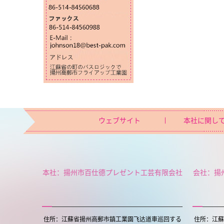
ウェブサイト
本社に関し
本社：揚州市百仕德プレゼント工芸有限会社
会社：揚
住所：江蘇省揚州高郵市鎮工業園飞达道車巡回する
住所：江蘇