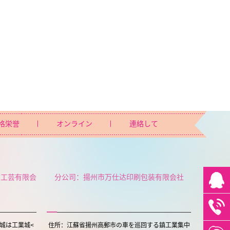
格栄誉
オンライン
連絡して
ト工芸有限会
分公司：揚州市万仕达印刷包装有限会社
城は工業城<
住所：江蘇省揚州高郵市の車を巡回する鎮工業集中