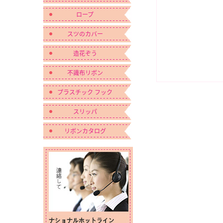
ロープ
スツのカバー
造花ぞう
不識布リボン
プラスチック フック
スリッパ
リボンカタログ