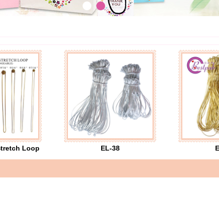
Stretch Loop
EL-38
E