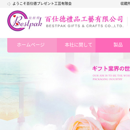
ようこそ百仕德プレゼント工芸有限会
収蔵
社
ホームページ
本社に関して
製品