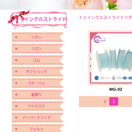
トゥインクルストライドリ
トゥインクルストライド
リボン
リボン
リボン
ゴム
ギフトバック
コサージュ
MG-02
髪飾り
2
1
アイマスク
パーパーラフィア
フェルト