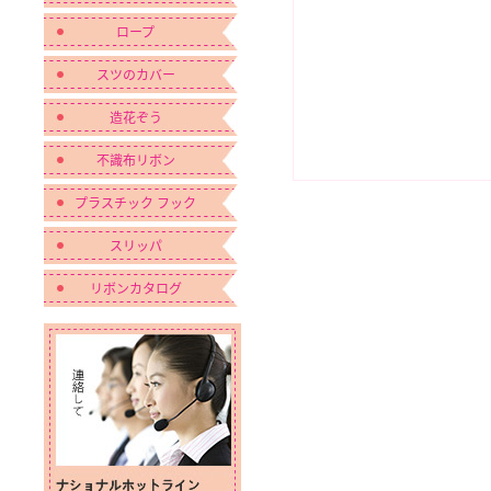
ロープ
スツのカバー
造花ぞう
不識布リボン
プラスチック フック
スリッパ
リボンカタログ