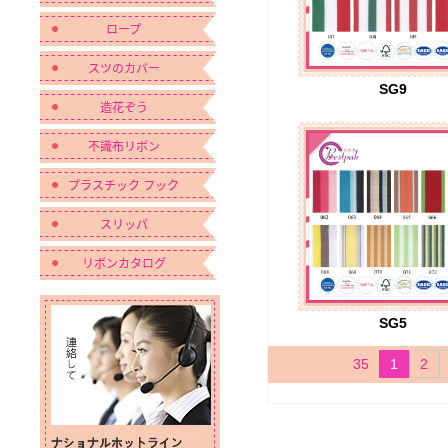
ロープ
スツのカバー
SG9
造花ぞう
不識布リボン
プラスチック フック
スリッパ
リボンカタログ
SG5
35
1
2