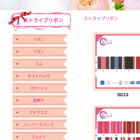
ストライプリボン
ストライプリボン
リボン
リボン
ゴム
ギフトバック
コサージュ
SG13
髪飾り
アイマスク
パーパーラフィア
フェルト