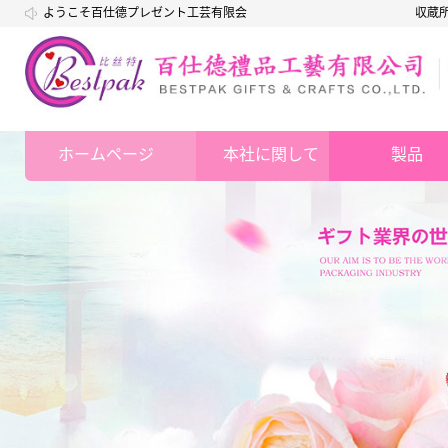
ようこそ百仕德プレゼント工芸有限会
収蔵
社
ホームページ
本社に関して
製品