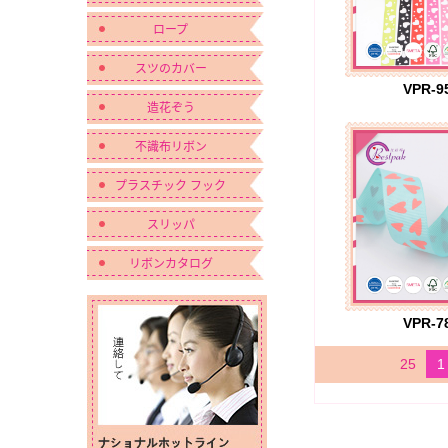
ロープ
スツのカバー
VPR-9
造花ぞう
不識布リボン
プラスチック フック
スリッパ
リボンカタログ
VPR-7
25
1