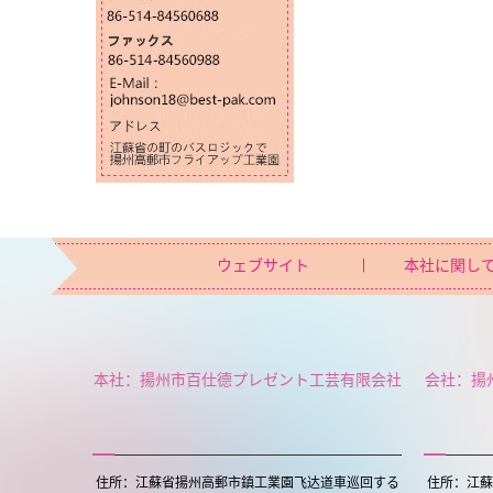
ウェブサイト
本社に関し
本社：揚州市百仕德プレゼント工芸有限会社
会社：揚
住所：江蘇省揚州高郵市鎮工業園飞达道車巡回する
住所：江蘇