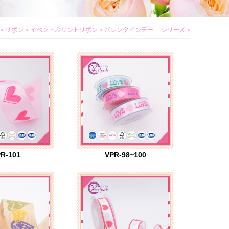
>
リボン
>
イベントぶリントリボン
>
バレンタインデー シリーズ
>
R-101
VPR-98~100