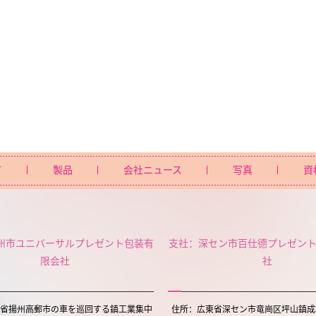
て
製品
会社ニュース
写真
資
州市ユニバーサルプレゼント包装有
支社：深セン市百仕德プレゼン
限会社
社
省揚州高郵市の車を巡回する鎮工業集中
住所：広東省深セン市竜崗区坪山鎮成