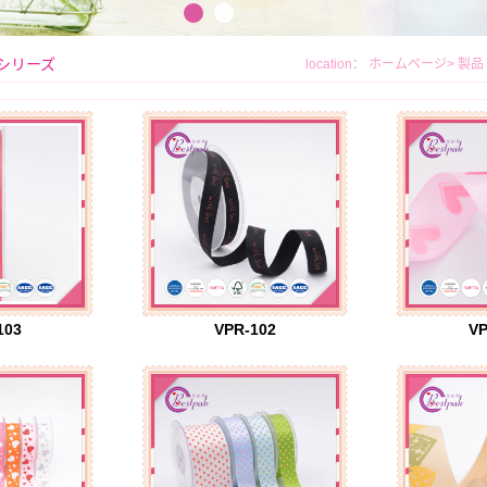
シリーズ
location：
ホームページ
>
製品
103
VPR-102
VP