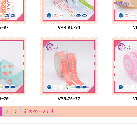
5~97
VPR-91~94
V
8~79
VPR-75~77
V
2
3
前のページです