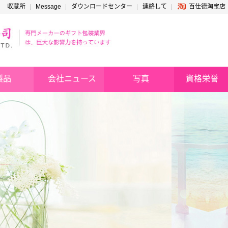
収蔵所
Message
ダウンロードセンター
連絡して
百仕德淘宝店
製品
会社ニュース
写真
資格栄誉