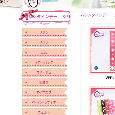
バレンタインデー 
バレンタインデー シリ
リボン
ーズ
リボン
ゴム
ギフトバック
コサージュ
VPR-
髪飾り
アイマスク
パーパーラフィア
フェルト