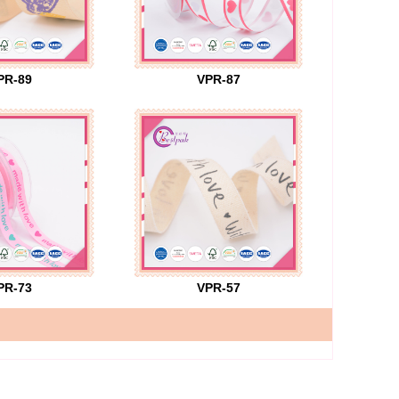
PR-89
VPR-87
PR-73
VPR-57