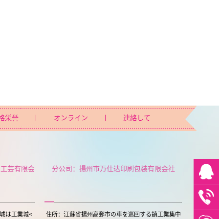
格栄誉
オンライン
連絡して
ト工芸有限会
分公司：揚州市万仕达印刷包装有限会社
城は工業城<
住所：江蘇省揚州高郵市の車を巡回する鎮工業集中