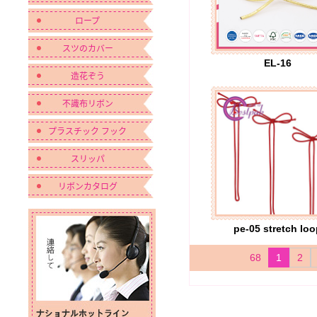
ロープ
スツのカバー
EL-16
造花ぞう
不識布リボン
プラスチック フック
スリッパ
リボンカタログ
pe-05 stretch lo
68
1
2