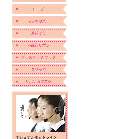
ロープ
スツのカバー
造花ぞう
不識布リボン
プラスチック フック
スリッパ
リボンカタログ