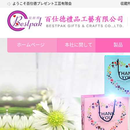
ようこそ百仕德プレゼント工芸有限会
収蔵
社
ホームページ
本社に関して
製品