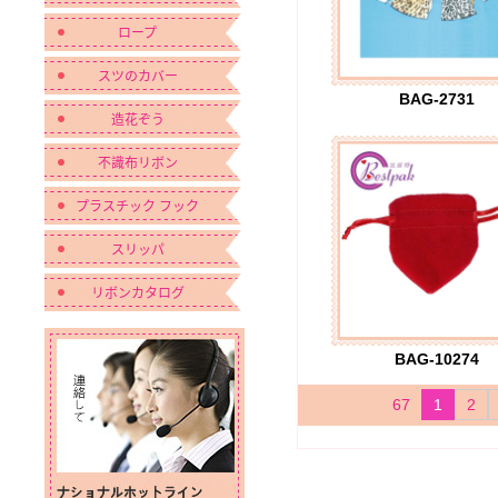
ロープ
スツのカバー
BAG-2731
造花ぞう
不識布リボン
プラスチック フック
スリッパ
リボンカタログ
BAG-10274
67
1
2