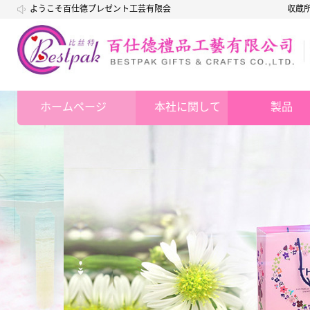
ようこそ百仕德プレゼント工芸有限会
収蔵
社
ホームページ
本社に関して
製品