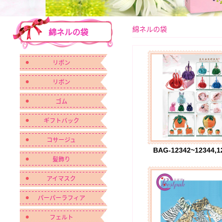
綿ネルの袋
綿ネルの袋
リボン
リボン
ゴム
ギフトバック
コサージュ
BAG-12342~12344,1
髪飾り
アイマスク
パーパーラフィア
フェルト