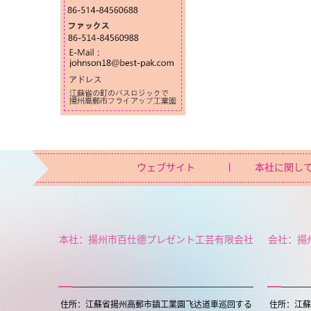
ウェブサイト
本社に関し
本社：揚州市百仕德プレゼント工芸有限会社
会社：揚
住所：江蘇省揚州高郵市鎮工業園飞达道車巡回する
住所：江蘇