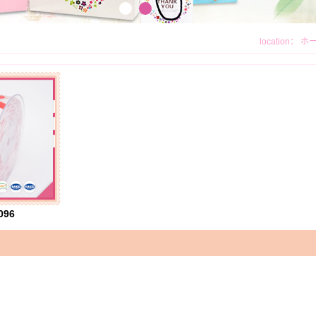
location：
ホ
096