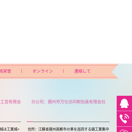
格栄誉
オンライン
連絡して
ト工芸有限会
分公司：揚州市万仕达印刷包装有限会社
城は工業城<
住所：江蘇省揚州高郵市の車を巡回する鎮工業集中