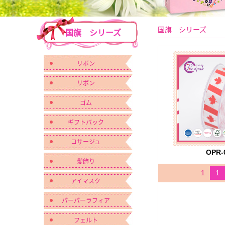
国旗 シリーズ
国旗 シリーズ
リボン
リボン
ゴム
ギフトバック
コサージュ
OPR-
髪飾り
1
1
アイマスク
パーパーラフィア
フェルト