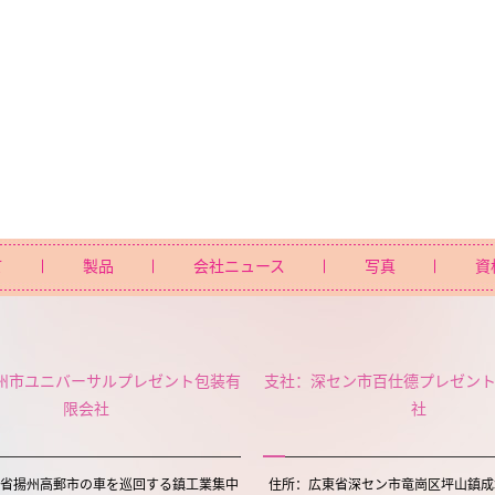
て
製品
会社ニュース
写真
資
州市ユニバーサルプレゼント包装有
支社：深セン市百仕德プレゼン
限会社
社
省揚州高郵市の車を巡回する鎮工業集中
住所：広東省深セン市竜崗区坪山鎮成