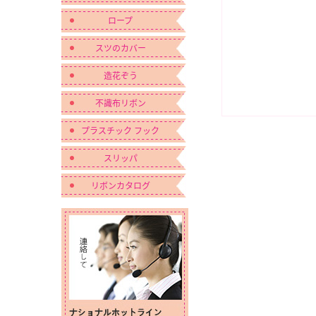
ロープ
スツのカバー
造花ぞう
不識布リボン
プラスチック フック
スリッパ
リボンカタログ