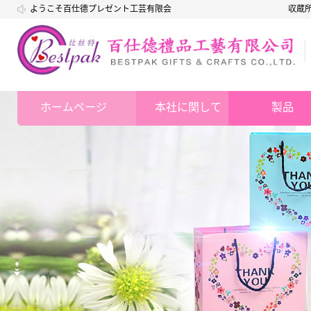
ようこそ百仕德プレゼント工芸有限会
収蔵
社
ホームページ
本社に関して
製品