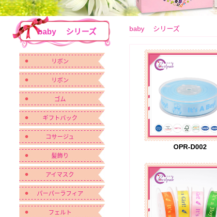
baby シリーズ
baby シリーズ
リボン
リボン
ゴム
ギフトバック
コサージュ
OPR-D002
髪飾り
アイマスク
パーパーラフィア
フェルト