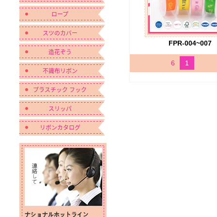
ロープ
スツのカバー
FPR-004~007
造花ぞう
6
1
不識布リボン
プラスチック フック
スリッパ
リボンカタログ