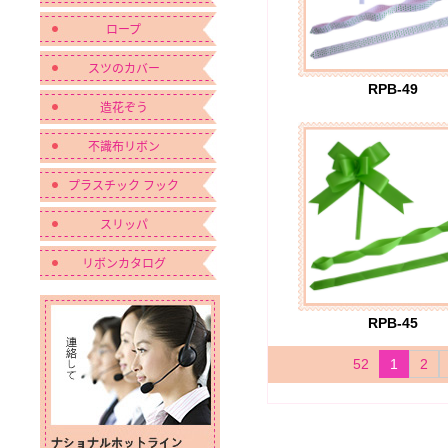
ロープ
スツのカバー
RPB-49
造花ぞう
不識布リボン
プラスチック フック
スリッパ
リボンカタログ
RPB-45
52
1
2