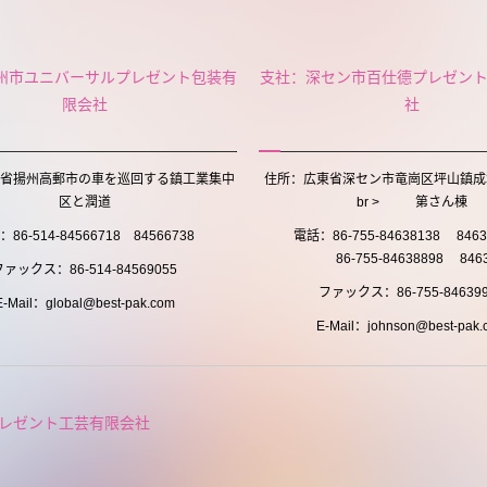
州市ユニバーサルプレゼント包装有
支社：深セン市百仕德プレゼン
限会社
社
省揚州高郵市の車を巡回する鎮工業集中
住所：広東省深セン市竜崗区坪山鎮成
区と潤道
br > 第さん棟
86-514-84566718 84566738
電話：86-755-84638138 846
86-755-84638898 8463
ファックス：86-514-84569055
ファックス：86-755-846399
E-Mail：global@best-pak.com
E-Mail：johnson@best-pak.
レゼント工芸有限会社