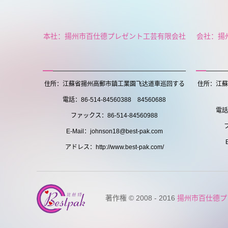
本社：揚州市百仕德プレゼント工芸有限会社
会社：揚
住所：江蘇省揚州高郵市鎮工業園飞达道車巡回する
住所：江蘇
電話：86-514-84560388 84560688
電話：
ファックス：86-514-84560988
E-Mail：johnson18@best-pak.com
アドレス：http://www.best-pak.com/
著作権 © 2008 - 2016
揚州市百仕德プ