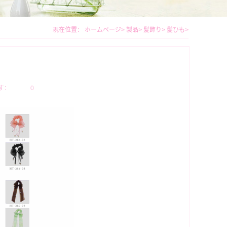
現在位置：
ホームページ
>
製品
>
髪飾り
>
髪ひも
>
す：
0