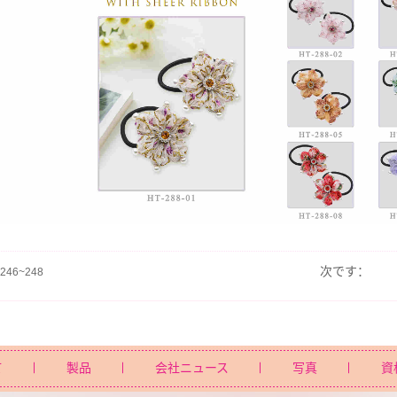
次です：
-246~248
て
製品
会社ニュース
写真
資