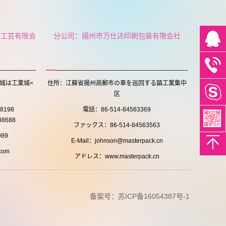
ト工芸有限会
分公司：揚州市万仕达印刷包装有限会社
城は工業城<
住所：江蘇省揚州高郵市の車を巡回する鎮工業集中
区
38198
電話：86-514-84563369
8688
ファックス：86-514-84563563
89
E-Mail：johnson@masterpack.cn
com
アドレス：www.masterpack.cn
备案号：
苏ICP备16054387号-1