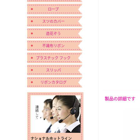
ロープ
スツのカバー
造花ぞう
不識布リボン
プラスチック フック
スリッパ
リボンカタログ
製品の詳細です