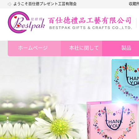
ようこそ百仕德プレゼント工芸有限会
収蔵
社
ホームページ
本社に関して
製品