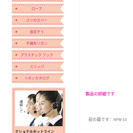
ロープ
スツのカバー
造花ぞう
不識布リボン
プラスチック フック
スリッパ
リボンカタログ
製品の詳細です
前の篇です：
NFW-10