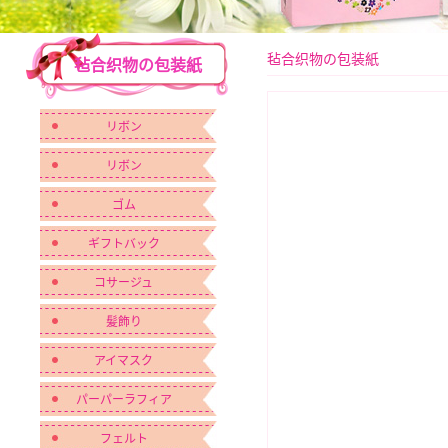
毡合织物の包装紙
毡合织物の包装紙
リボン
リボン
ゴム
ギフトバック
コサージュ
髪飾り
アイマスク
パーパーラフィア
フェルト