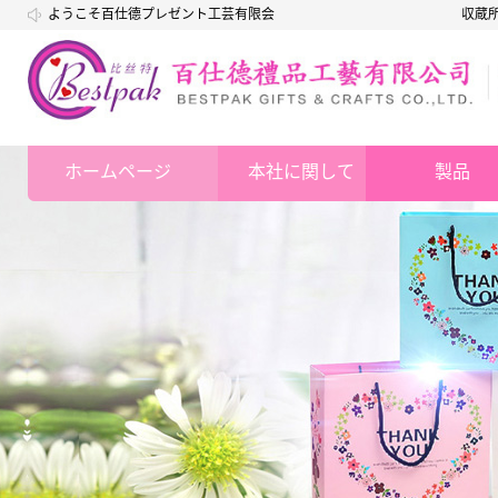
ようこそ百仕德プレゼント工芸有限会
収蔵
社
ホームページ
本社に関して
製品