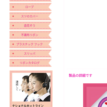
ロープ
スツのカバー
造花ぞう
不識布リボン
プラスチック フック
スリッパ
リボンカタログ
製品の詳細です