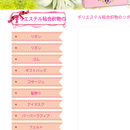
ポリエステル毡合织物のリ
ポリエステル毡合织物の
リボン
リボン
リボン
ゴム
ギフトバック
コサージュ
髪飾り
アイマスク
パーパーラフィア
フェルト