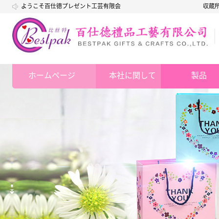
ようこそ百仕德プレゼント工芸有限会
収蔵
社
ホームページ
本社に関して
製品