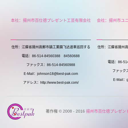
本社：揚州市百仕德プレゼント工芸有限会社
会社：揚州市ユ
住所：江蘇省揚州高郵市鎮工業園飞达道車巡回する
住所：江蘇省揚州
電話：86-514-84560388 84560688
電話：86-514
ファックス：86-514-84560988
ファックス：
E-Mail：johnson18@best-pak.com
E-Mail：g
アドレス：http://www.best-pak.com/
著作権 © 2008 - 2016
揚州市百仕德プレゼン