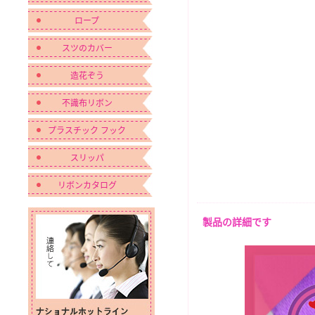
ロープ
スツのカバー
造花ぞう
不識布リボン
プラスチック フック
スリッパ
リボンカタログ
製品の詳細です